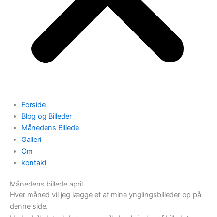
Forside
Blog og Billeder
Månedens Billede
Galleri
Om
kontakt
Månedens billede april
Hver måned vil jeg lægge et af mine ynglingsbilleder op på
denne side.